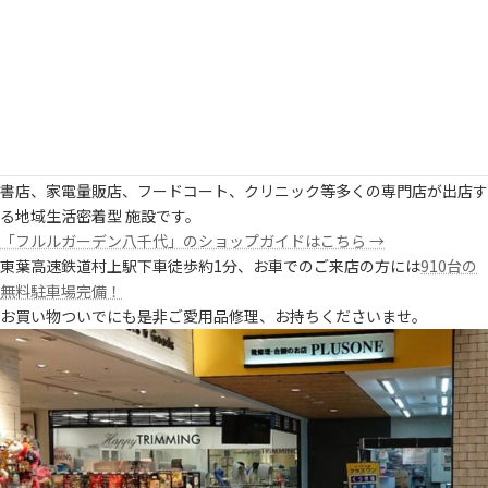
当店は「
フルルガーデン八千代
」１F、16号線側南入口すぐにて営業し
ております。
当店「プラスワン フルルガーデン八千代店」の外観・内観はこちら→
「
フルルガーデン八千代」はスーパーマーケット、ド ラッグストア、
書店、家電量販店、フードコート、クリニック等多くの専門店が出店す
る地域生活密着型 施設です。
「フルルガーデン八千代」のショップガイドはこちら →
東葉高速鉄道村上駅下車徒歩約1分、お車でのご来店の方には
910台の
無料駐車場完備！
お買い物ついでにも是非ご愛用品修理、お持ちくださいませ。