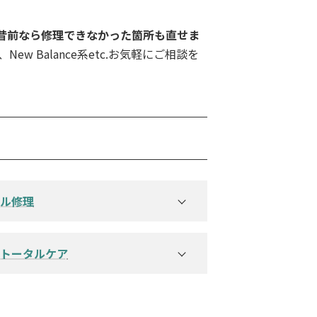
昔前なら修理できなかった箇所も直せま
w Balance系etc.お気軽にご相談を
ル修理
理例 →
ソール修理例 →
トータルケア
ルソール修理例 →
1オールソール修理例 →
セットで蘇ります →
修理例 →
ニングについての詳しいページはこち