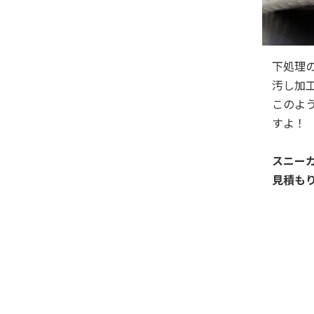
下処理
汚し加
このよ
すよ！
スニー
見積も