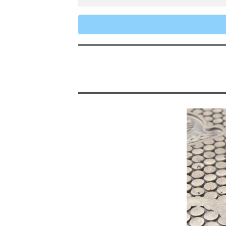
専門技術と専用機器、器具による
一覧以外もご相談ください →
修理料金目安表 →