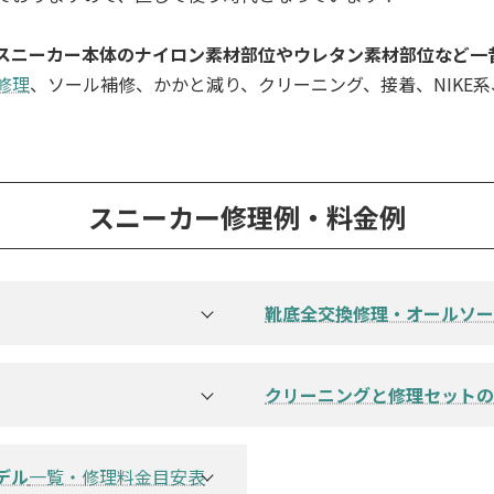
スニーカー本体のナイロン素材部位やウレタン素材部位など一
修理
、ソール補修、かかと減り、クリーニング、接着、NIKE系、Ne
スニーカー修理例・料金例
靴底全交換修理・オールソー
tansmith）→
Gucciオールソール修
eエアーマックス）→
NewBalanceオール
クリーニングと修理セットの
ンバースALL STAR）→
Nike Air Maxオー
イニング修理 例→
Nike エア フォース 
クリーニング＆修理の
Chanelオールソール
スニーカー・クーリー
デル
一覧・修理料金目安表
ら →