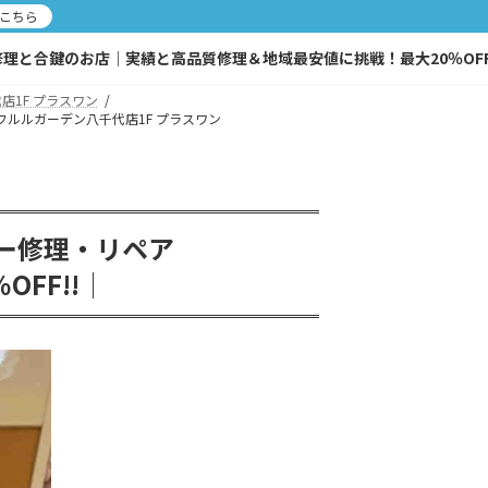
こちら
と合鍵のお店｜実績と高品質修理＆地域最安値に挑戦！最大20％OFF!
店1F プラスワン
｜フルルガーデン八千代店1F プラスワン
ー修理・リペア
FF!!│