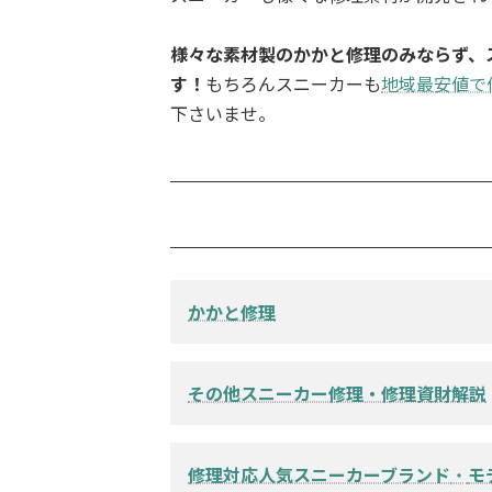
様々な素材製のかかと修理のみならず、
す！
もちろんスニーカーも
地域最安値で
下さいませ。
かかと修理
ラバー製かかと修理例（アディダスs
スポンジ製かかと修理例（Nik
その他スニーカー修理・修理資財解説
ラバー製かかと装着補強修理例（コ
かかとナイロン破れ補修修理・ラ
幅だし・サイズアップ →
スニーカー・クリーニング →
修理対応人気スニーカーブランド
・
モ
ビブラムソール →