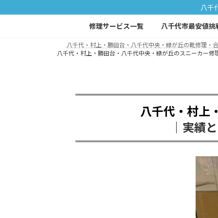
コ
ナ
八千
ン
ビ
修理サービス一覧
八千代市最安値挑
テ
ゲ
ン
ー
八千代・村上・勝田台・八千代中央・緑が丘の靴修理・合鍵
ツ
シ
八千代・村上・勝田台・八千代中央・緑が丘のスニーカー修理｜ソー
へ
ョ
ス
ン
キ
に
ッ
移
八千代・村上
プ
動
｜実績と