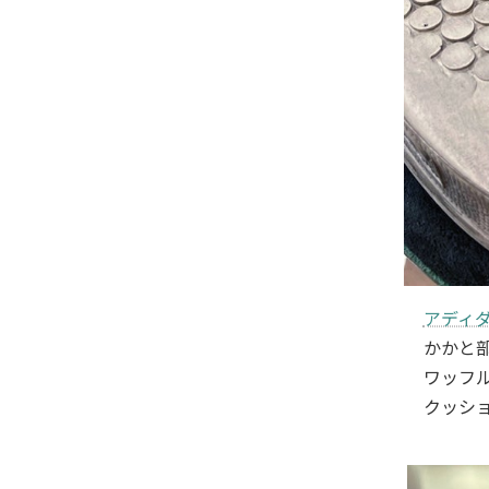
アディダス
かかと
ワッフ
クッシ