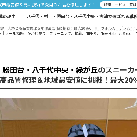
代市最安値＆高い技術で愛用のお品を修理します！
修理サービス一覧は
戦の理由
八千代・村上・勝田台・八千代中央・志津で選ばれる靴修理
｜実績と高品質修理＆地域最安値に挑戦！最大20％OFF!!｜フルルガーデン八千代
ル補修、かかと減り、クリーニング、接着、NIKE系、New Balance系etc.
・勝田台・八千代中央・緑が丘
のスニーカ
高品質修理＆地域最安値に挑戦！最大20％O